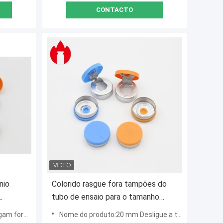
CONTACTO
nio
Colorido rasgue fora tampões do
tubo de ensaio para o tamanho
io com
médico do tubo de ensaio 20.3*7.3
 o tampão
Nome do produto:20 mm Desligue a tampa
milímetro da injeção