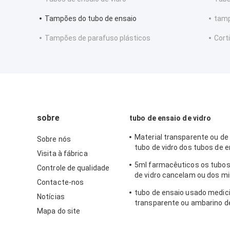
Tampões do tubo de ensaio
tamp
Tampões de parafuso plásticos
Cort
sobre
tubo de ensaio de vidro
Material transparente ou de
Sobre nós
tubo de vidro dos tubos de 
Visita à fábrica
capacidade de Borosilicate d
5ml farmacêuticos os tubos
Controle de qualidade
de vidro cancelam ou dos mi
Contacte-nos
Lyophilization ambarinos c
tubo de ensaio usado medici
Notícias
transparente ou ambarino d
Mapa do site
Borosilicate do tubo de vidro