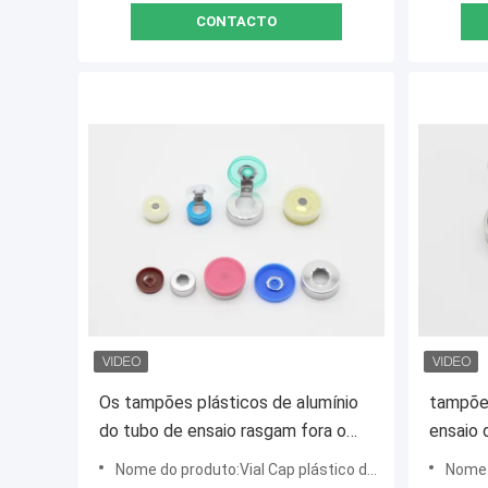
CONTACTO
Os tampões plásticos de alumínio
tampões
do tubo de ensaio rasgam fora o
ensaio 
tipo CE personalizado da cor
com lo
Nome do produto:Vial Cap plástico de alumínio
Nome d
habilitado
persona