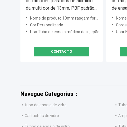
os tampões plásticos de alumínio
os tam
da multi cor de 13mm, PBF padrão
de ensa
rasgam fora o selo
rasgam 
Nome do produto:13mm rasgam fora o tampão
Nome d
do alum
Cor:Personalizado
Cores
Uso:Tubo de ensaio médico da injeção
Usar:
CONTACTO
Navegue Categorias：
tubo de ensaio de vidro
Tubo
Cartuchos de vidro
Ampo
Tubos de ensaio de vidro
Tubu