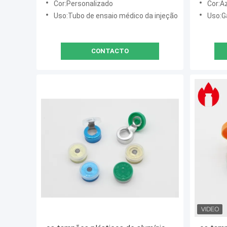
Cor:Personalizado
Cor:A
Uso:Tubo de ensaio médico da injeção
Uso:G
CONTACTO