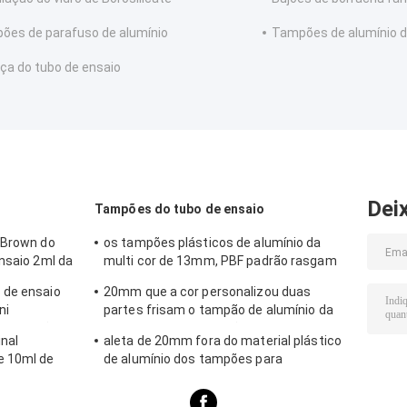
ões de parafuso de alumínio
Tampões de alumínio 
iça do tubo de ensaio
Dei
Tampões do tubo de ensaio
 Brown do
os tampões plásticos de alumínio da
ensaio 2ml da
multi cor de 13mm, PBF padrão rasgam
o vidro
fora o selo
 de ensaio
20mm que a cor personalizou duas
ni
partes frisam o tampão de alumínio da
om tampão
tampa com Anel-tração
nal
aleta de 20mm fora do material plástico
e 10ml de
de alumínio dos tampões para
cosmético/medicinal