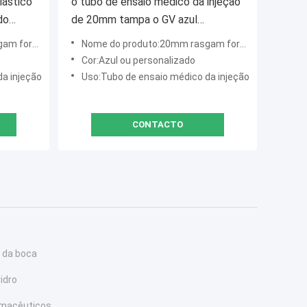
lástico
o tubo de ensaio médico da injeção
do
de 20mm tampa o GV azul
mínio
transparente da cor habilitado
 o tampão
Nome do produto:20mm rasgam fora o tampão
Cor:Azul ou personalizado
a injeção
Uso:Tubo de ensaio médico da injeção
CONTACTO
 da boca
idro
rmacêuticos