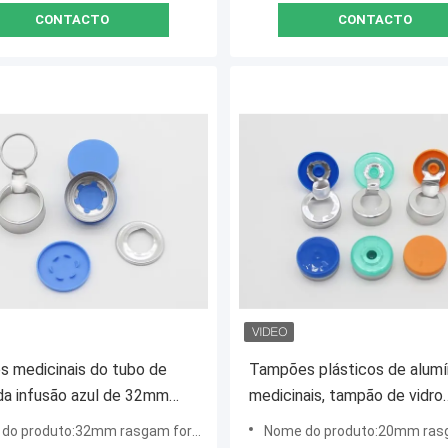
CONTACTO
CONTACTO
 medicinais do tubo de
Tampões plásticos de alumí
da infusão azul de 32mm
medicinais, tampão de vidro
gotipo e tamanho
cosmético do tubo de ensa
o produto:32mm rasgam fora o tampão
Nome do produto:20mm rasgam fora
lizados tração do anel
cor múltipla