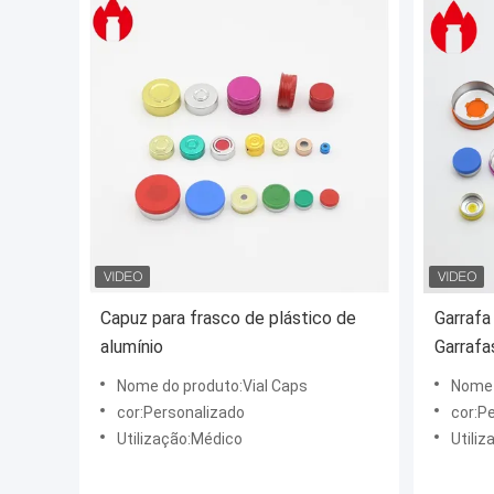
Capuz para frasco de plástico de
Garrafa
alumínio
Garrafa
para us
Nome do produto:Vial Caps
Nome 
cor:Personalizado
cor:P
Utilização:Médico
Utili