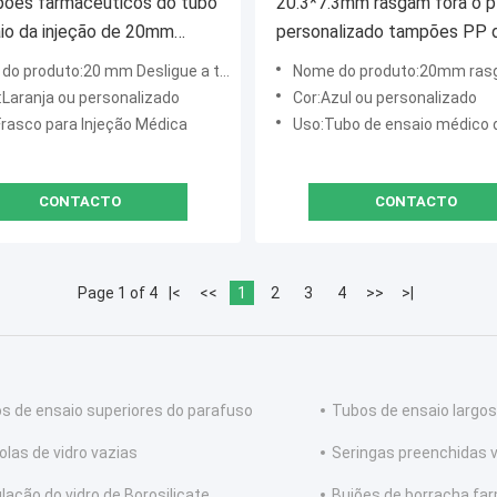
pões farmacêuticos do tubo
20.3*7.3mm rasgam fora o p
io da injeção de 20mm
personalizado tampões PP 
fora o tipo material plástico
logotipo e o material de alu
o produto:20 mm Desligue a tampa
Nome do produto:20mm rasgam fora
ínio dos PP
:Laranja ou personalizado
Cor:Azul ou personalizado
Frasco para Injeção Médica
Uso:Tubo de ensaio médico d
CONTACTO
CONTACTO
Page 1 of 4
|<
<<
1
2
3
4
>>
>|
s de ensaio superiores do parafuso
Tubos de ensaio largos
las de vidro vazias
Seringas preenchidas v
lação do vidro de Borosilicate
Bujões de borracha fa