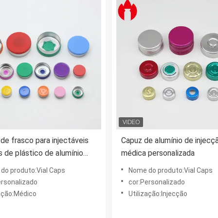
 de frasco para injectáveis
Capuz de alumínio de injecç
s de plástico de alumínio
médica personalizada
o médico
do produto:Vial Caps
Nome do produto:Vial Caps
ersonalizado
cor:Personalizado
zação:Médico
Utilização:Injecção