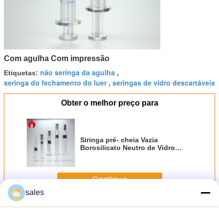
Com agulha Com impressão
não seringa da agulha
Etiquetas:
,
seringa do fechamento do luer
seringas de vidro descartáveis
,
Obter o melhor preço para
Siringa pré- cheia Vazia
Borosilicato Neutro de Vidro
Siringas pré- cheias
Continue
sales
Seringas preenchidas vidro
Mais