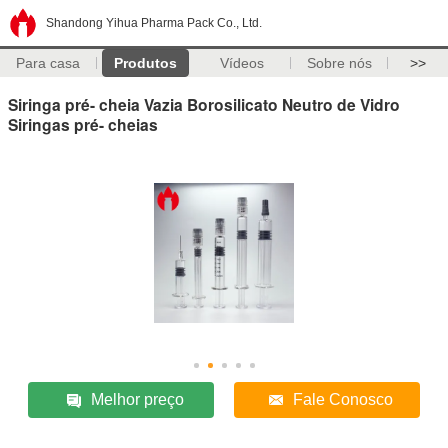
Shandong Yihua Pharma Pack Co., Ltd.
Para casa
Produtos
Vídeos
Sobre nós
>>
Siringa pré- cheia Vazia Borosilicato Neutro de Vidro
Siringas pré- cheias
Melhor preço
Fale Conosco