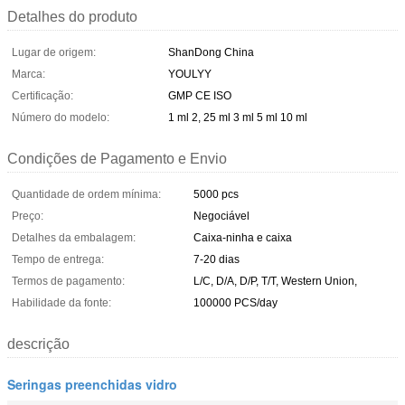
Detalhes do produto
Lugar de origem:
ShanDong China
Marca:
YOULYY
Certificação:
GMP CE ISO
Número do modelo:
1 ml 2, 25 ml 3 ml 5 ml 10 ml
Condições de Pagamento e Envio
Quantidade de ordem mínima:
5000 pcs
Preço:
Negociável
Detalhes da embalagem:
Caixa-ninha e caixa
Tempo de entrega:
7-20 dias
Termos de pagamento:
L/C, D/A, D/P, T/T, Western Union,
Habilidade da fonte:
100000 PCS/day
descrição
Seringas preenchidas vidro