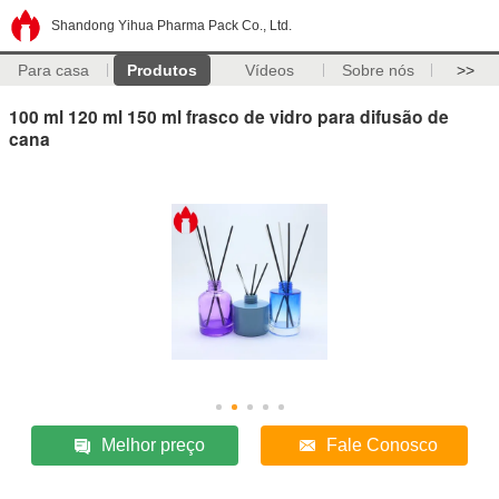
Shandong Yihua Pharma Pack Co., Ltd.
Para casa
Produtos
Vídeos
Sobre nós
>>
100 ml 120 ml 150 ml frasco de vidro para difusão de
cana
Melhor preço
Fale Conosco