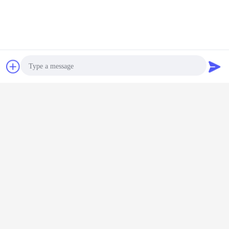
Contato
Pedir um
orçamento
Photo
Video Call
Audio Call