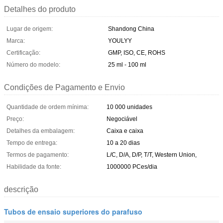
Detalhes do produto
Lugar de origem:
Shandong China
Marca:
YOULYY
Certificação:
GMP, ISO, CE, ROHS
Número do modelo:
25 ml - 100 ml
Condições de Pagamento e Envio
Quantidade de ordem mínima:
10 000 unidades
Preço:
Negociável
Detalhes da embalagem:
Caixa e caixa
Tempo de entrega:
10 a 20 dias
Termos de pagamento:
L/C, D/A, D/P, T/T, Western Union,
Habilidade da fonte:
1000000 PCes/dia
descrição
Tubos de ensaio superiores do parafuso