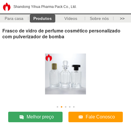
Shandong Yihua Pharma Pack Co., Ltd.
Para casa
Produtos
Vídeos
Sobre nós
>>
Frasco de vidro de perfume cosmético personalizado
com pulverizador de bomba
Melhor preço
Fale Conosco